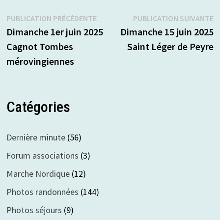
Navigation
Publication
P
PUBLICATION PRÉCÉDENTE
PUBLICATION SUIVANTE
précédente :
s
Dimanche 1er juin 2025
Dimanche 15 juin 2025
de
Cagnot Tombes
Saint Léger de Peyre
l’article
mérovingiennes
Catégories
Dernière minute
(56)
Forum associations
(3)
Marche Nordique
(12)
Photos randonnées
(144)
Photos séjours
(9)