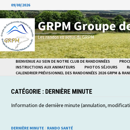
Passer
09/08/2026
au
contenu
GRPM Groupe de
Les randos et actus du GRPM
BIENVENUE AU SEIN DE NOTRE CLUB DE RANDONNÉES
PROC
INSTRUCTIONS AUX ANIMATEURS
PHOTOS SÉJOURS
R
CALENDRIER PRÉVISIONNEL DES RANDONNÉES 2026 GRPM & RA
CATÉGORIE :
DERNIÈRE MINUTE
Information de dernière minute (annulation, modificat
DERNIÈRE MINUTE
/
RANDO SANTÉ