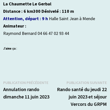
La Chaumette Le Gerbal
Distance : 6 km300 Dénivelé : 110 m
Attention, départ : 9 h
Halle Saint Jean à Mende
Animateur :
Raymond Bernard 04 66 47 02 93 44
J’aime ça :
Navigation
Publication
P
PUBLICATION PRÉCÉDENTE
PUBLICATION SUIVANTE
précédente :
s
Annulation rando
Rando santé du jeudi 22
de
dimanche 11 juin 2023
juin 2023 et séjour
l’article
Vercors du GRPM